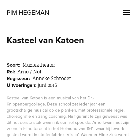
PIM HEGEMAN
Kasteel van Katoen
Soort:
Muziektheater
Rol:
Arno / Nol
Regisseur:
Anneke Schröder
Uitvoeringen:
juni 2016
Kasteel van Katoen is een musical van het Dr.-
Knippenbergcollege. Deze school zet ieder jaar een
grootschalige musical op de planken, met professionele regie,
choreografie en zang coaching. Na figurant te zijn geweest was
dit het eerste stuk waarin ik een rol speelde. Arno kwam met zijn
vriendin Eline terecht in het Helmond van 1911, waar hij tewerk
gesteld wordt in stoffenfabriek 'Vlisco'. Wanneer Eline ziek wordt